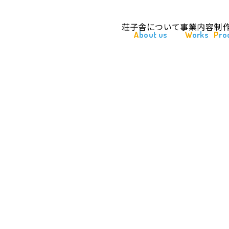
荘子舎について
事業内容
制
About us
Works
Pr